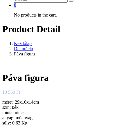
0
No products in the cart.
Product Detail
Kezdőlap
Dekoráció
Páva figura
Páva figura
10 560
Ft
méret: 29x10x14cm
szín: kék
minta: nincs
anyag: műanyag
súly: 0,63 Kg