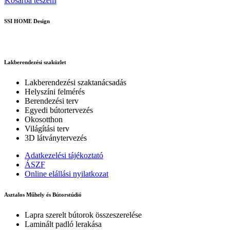
Kosárba teszem
SSI HOME Design
Lakberendezési szaküzlet
Lakberendezési szaktanácsadás
Helyszíni felmérés
Berendezési terv
Egyedi bútortervezés
Okosotthon
Világítási terv
3D látványtervezés
Adatkezelési tájékoztató
ÁSZF
Online elállási nyilatkozat
Asztalos Műhely és Bútorstúdió
Lapra szerelt bútorok összeszerelése
Laminált padló lerakása