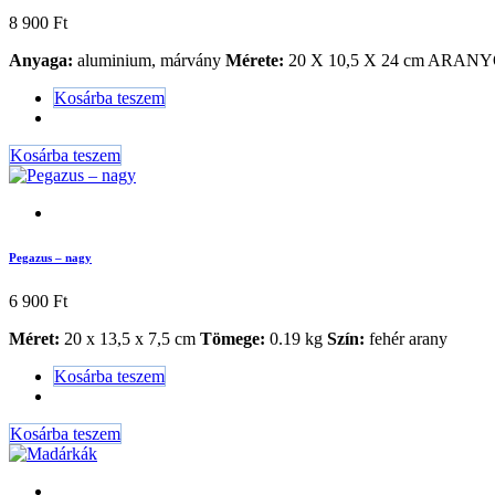
8 900
Ft
Anyaga:
aluminium, márvány
Mérete:
20 X 10,5 X 24 cm ARAN
Kosárba teszem
Kosárba teszem
Pegazus – nagy
6 900
Ft
Méret:
20 x 13,5 x 7,5 cm
Tömege:
0.19 kg
Szín:
fehér arany
Kosárba teszem
Kosárba teszem