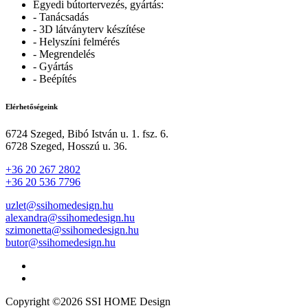
Egyedi bútortervezés, gyártás:
- Tanácsadás
- 3D látványterv készítése
- Helyszíni felmérés
- Megrendelés
- Gyártás
- Beépítés
Elérhetőségeink
6724 Szeged, Bibó István u. 1. fsz. 6.
6728 Szeged, Hosszú u. 36.
+36 20 267 2802
+36 20 536 7796
uzlet@ssihomedesign.hu
alexandra@ssihomedesign.hu
szimonetta@ssihomedesign.hu
butor@ssihomedesign.hu
Copyright ©2026 SSI HOME Design