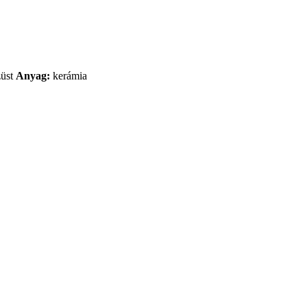
züst
Anyag:
kerámia