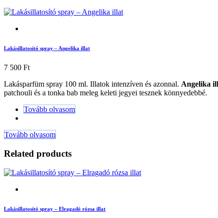
Lakásillatosító spray – Angelika illat
7 500
Ft
Lakásparfüm spray 100 ml. Illatok intenzíven és azonnal.
Angelika ill
patchouli és a tonka bab meleg keleti jegyei tesznek könnyedebbé.
Tovább olvasom
Tovább olvasom
Related products
Lakásillatosító spray – Elragadó rózsa illat