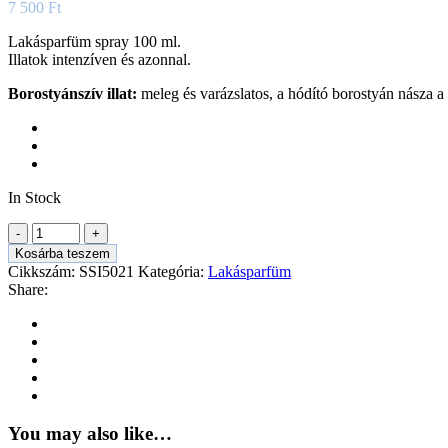
7 500
Ft
Lakásparfüm spray 100 ml.
Illatok intenzíven és azonnal.
Borostyánszív illat:
meleg és varázslatos, a hódító borostyán násza a v
In Stock
Kosárba teszem
Cikkszám:
SSI5021
Kategória:
Lakásparfüm
Share:
You may also like…