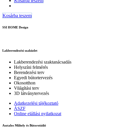
Kosárba teszem
Kosárba teszem
SSI HOME Design
Lakberendezési szaküzlet
Lakberendezési szaktanácsadás
Helyszíni felmérés
Berendezési terv
Egyedi bútortervezés
Okosotthon
Világítási terv
3D látványtervezés
Adatkezelési tájékoztató
ÁSZF
Online elállási nyilatkozat
Asztalos Műhely és Bútorstúdió