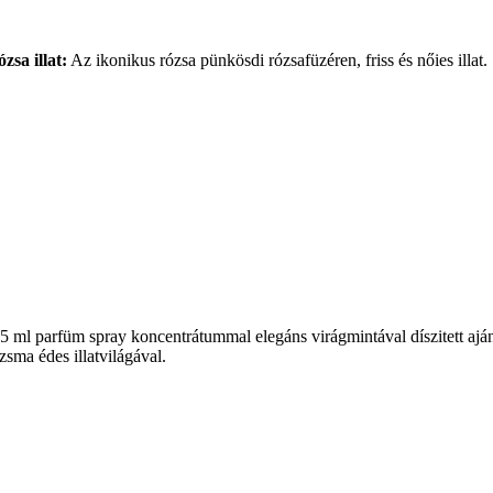
zsa illat:
Az ikonikus rózsa pünkösdi rózsafüzéren, friss és nőies illat.
l, 5 ml parfüm spray koncentrátummal elegáns virágmintával díszitett aj
ézsma édes illatvilágával.