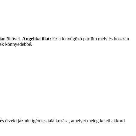
tántöltővel.
Angelika illat:
Ez a lenyűgöző parfüm mély és hosszan
znek könnyedebbé.
s érzéki jázmin ígéretes találkozása, amelyet meleg keleti akkord