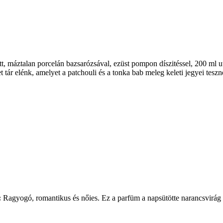
tt, máztalan porcelán bazsarózsával, ezüst pompon díszitéssel, 200 ml u
et tár elénk, amelyet a patchouli és a tonka bab meleg keleti jegyei tes
:
Ragyogó, romantikus és nőies. Ez a parfüm a napsütötte narancsvirág é