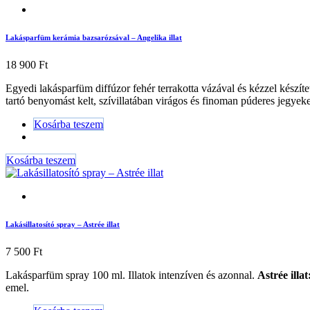
Lakásparfüm kerámia bazsarózsával – Angelika illat
18 900
Ft
Egyedi lakásparfüm diffúzor fehér terrakotta vázával és kézzel készíte
tartó benyomást kelt, szívillatában virágos és finoman púderes jegyek
Kosárba teszem
Kosárba teszem
Lakásillatosító spray – Astrée illat
7 500
Ft
Lakásparfüm spray 100 ml. Illatok intenzíven és azonnal.
Astrée illat
emel.