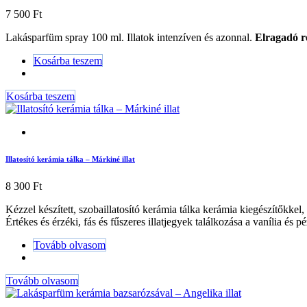
7 500
Ft
Lakásparfüm spray 100 ml. Illatok intenzíven és azonnal.
Elragadó ró
Kosárba teszem
Kosárba teszem
Illatosító kerámia tálka – Márkiné illat
8 300
Ft
Kézzel készített, szobaillatosító kerámia tálka kerámia kiegészítőkke
Értékes és érzéki, fás és fűszeres illatjegyek találkozása a vanília és p
Tovább olvasom
Tovább olvasom