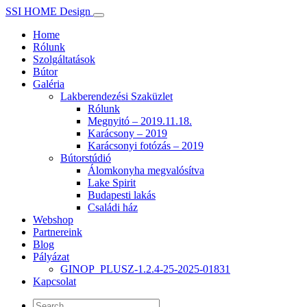
SSI HOME Design
Home
Rólunk
Szolgáltatások
Bútor
Galéria
Lakberendezési Szaküzlet
Rólunk
Megnyitó – 2019.11.18.
Karácsony – 2019
Karácsonyi fotózás – 2019
Bútorstúdió
Álomkonyha megvalósítva
Lake Spirit
Budapesti lakás
Családi ház
Webshop
Partnereink
Blog
Pályázat
GINOP_PLUSZ-1.2.4-25-2025-01831
Kapcsolat