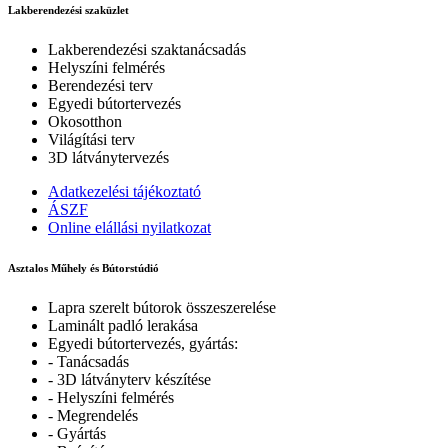
Lakberendezési szaküzlet
Lakberendezési szaktanácsadás
Helyszíni felmérés
Berendezési terv
Egyedi bútortervezés
Okosotthon
Világítási terv
3D látványtervezés
Adatkezelési tájékoztató
ÁSZF
Online elállási nyilatkozat
Asztalos Műhely és Bútorstúdió
Lapra szerelt bútorok összeszerelése
Laminált padló lerakása
Egyedi bútortervezés, gyártás:
- Tanácsadás
- 3D látványterv készítése
- Helyszíni felmérés
- Megrendelés
- Gyártás