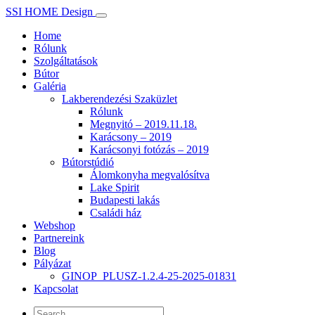
SSI HOME Design
Home
Rólunk
Szolgáltatások
Bútor
Galéria
Lakberendezési Szaküzlet
Rólunk
Megnyitó – 2019.11.18.
Karácsony – 2019
Karácsonyi fotózás – 2019
Bútorstúdió
Álomkonyha megvalósítva
Lake Spirit
Budapesti lakás
Családi ház
Webshop
Partnereink
Blog
Pályázat
GINOP_PLUSZ-1.2.4-25-2025-01831
Kapcsolat